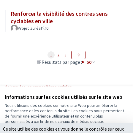
Renforcer la visibilité des contres sens
cyclables en ville
Projet lauréat
0
1
2
3
Résultats par page :
50
Voir toutes les propositions retirées
Informations sur les cookies utilisés sur le site web
Nous utilisons des cookies sur notre site Web pour améliorer la
Conditions d'utilisation
performance et les contenus du site. Les cookies nous permettent
Paramètres des cookies
de fournir une expérience utilisateur et un contenu plus
Ecrivons Angers sur X
Ecrivons Angers sur Facebook
personnalisés à partir de nos canaux de médias sociaux.
(Lien externe)
(Lien externe)
Ce site utilise des cookies et vous donne le contrôle sur ceux
Tout accepter