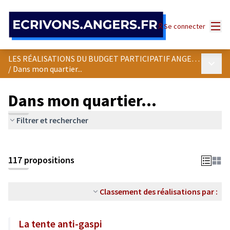
Panneau de gestion des cookies
Menu
Se connecter
LES RÉALISATIONS DU BUDGET PARTICIPATIF ANGEVIN
Menu p
/
Dans mon quartier...
Dans mon quartier...
Filtrer et rechercher
Passer la carte
Leaflet
|
©
OpenStreetMap
contributors
L'élément suivant est une carte qui présente les éléments de cet
+
117 propositions
−
Classement des réalisations par :
La tente anti-gaspi