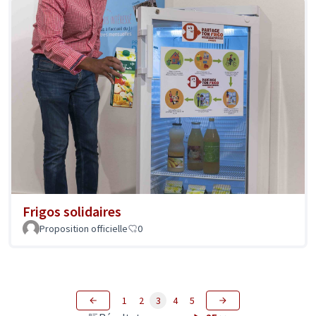
Frigos solidaires
Proposition officielle
0
1
2
3
4
5