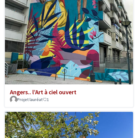
Angers.. l’Art à ciel ouvert
Projet lauréat
1