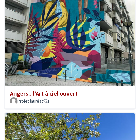
Angers.. l’Art à ciel ouvert
Projet lauréat
1