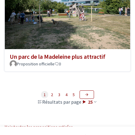
Un parc de la Madeleine plus attractif
Proposition officielle
0
1
2
3
4
5
Résultats par page :
25
Voir toutes les propositions retirées