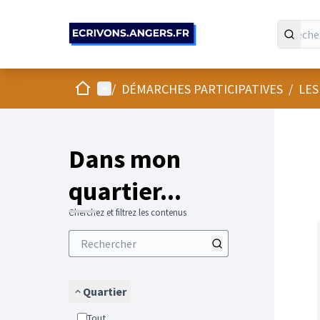
Panneau de gestion des cookies
Accueil
Menu principal
/
DÉMARCHES PARTICIPATIVES
/
LES
Passer
L'élément
+
−
Dans mon
quartier...
Cherchez et filtrez les contenus
Quartier
Tout