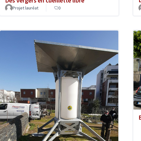
Des vergers en cueillette libre
Projet lauréat
0