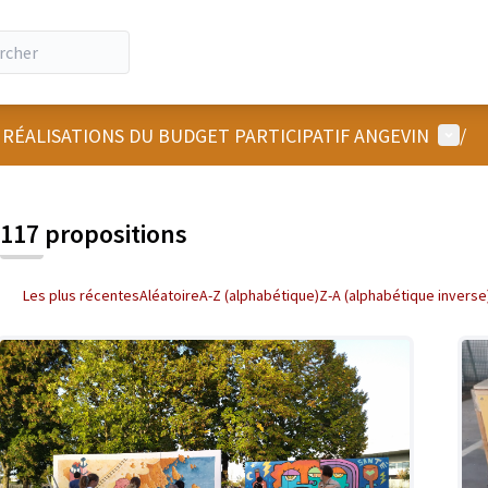
Menu u
 RÉALISATIONS DU BUDGET PARTICIPATIF ANGEVIN
/
 la carte
 suivant est une carte qui présente les éléments de cette page comm
117 propositions
Les plus récentes
Aléatoire
A-Z (alphabétique)
Z-A (alphabétique inverse