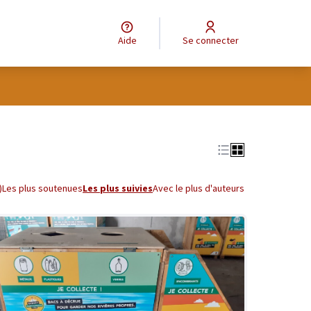
Aide
Se connecter
tilisateur
Leaflet
|
©
OpenStreetMap
contributors
e des points de carte. L'élément peut être utilisé avec un lecteur
)
Les plus soutenues
Les plus suivies
Avec le plus d'auteurs