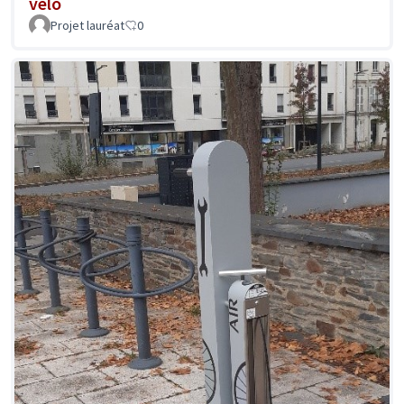
vélo
Projet lauréat
0