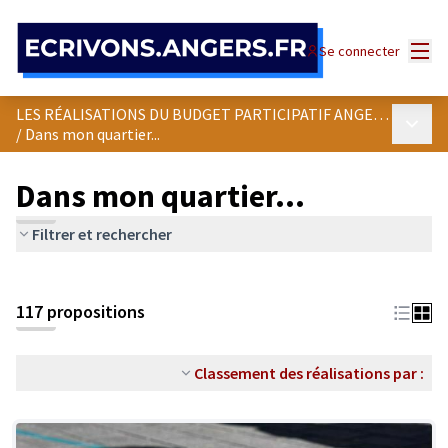
Panneau de gestion des cookies
Menu
Se connecter
LES RÉALISATIONS DU BUDGET PARTICIPATIF ANGEVIN
Menu p
/
Dans mon quartier...
Dans mon quartier...
Filtrer et rechercher
Passer la carte
Leaflet
|
©
OpenStreetMap
contributors
L'élément suivant est une carte qui présente les éléments de cet
+
117 propositions
−
Classement des réalisations par :