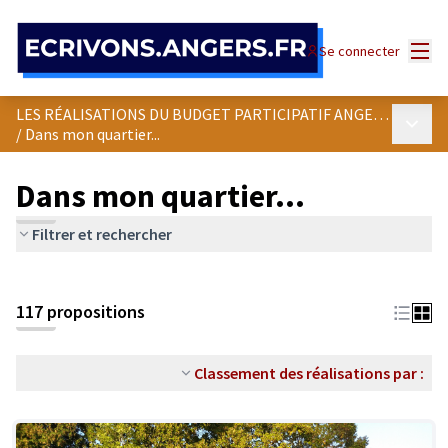
Panneau de gestion des cookies
Menu
Se connecter
LES RÉALISATIONS DU BUDGET PARTICIPATIF ANGEVIN
Menu p
/
Dans mon quartier...
Dans mon quartier...
Filtrer et rechercher
Passer la carte
Leaflet
|
©
OpenStreetMap
contributors
L'élément suivant est une carte qui présente les éléments de cet
+
117 propositions
−
Classement des réalisations par :