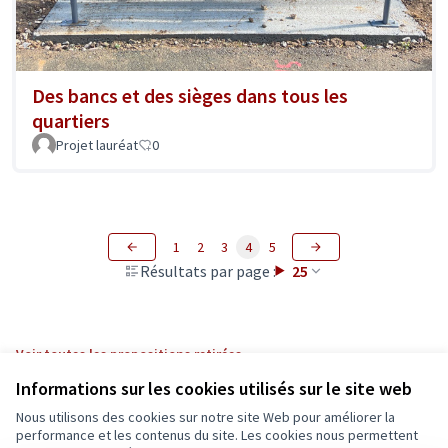
Des bancs et des sièges dans tous les
quartiers
Projet lauréat
0
1
2
3
4
5
Résultats par page :
25
Voir toutes les propositions retirées
Informations sur les cookies utilisés sur le site web
Nous utilisons des cookies sur notre site Web pour améliorer la
Conditions d'utilisation
performance et les contenus du site. Les cookies nous permettent
Paramètres des cookies