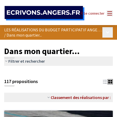
Panneau de gestion des cookies
Menu
Se connecter
LES RÉALISATIONS DU BUDGET PARTICIPATIF ANGEVIN
Menu p
/
Dans mon quartier...
Dans mon quartier...
Filtrer et rechercher
Passer la carte
Leaflet
|
©
OpenStreetMap
contributors
L'élément suivant est une carte qui présente les éléments de cet
+
117 propositions
−
Classement des réalisations par :