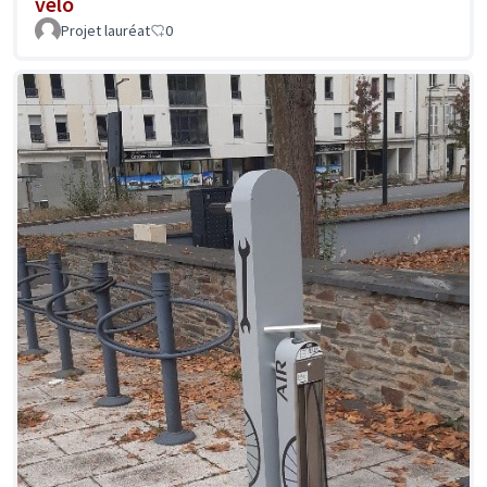
vélo
Projet lauréat
0