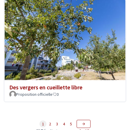
Des vergers en cueillette libre
Proposition officielle
0
1
2
3
4
5