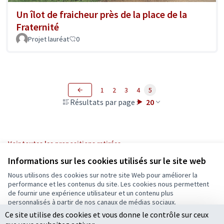
Un îlot de fraicheur près de la place de la
Fraternité
Projet lauréat
0
1
2
3
4
5
Résultats par page :
20
Voir toutes les propositions retirées
Informations sur les cookies utilisés sur le site web
Nous utilisons des cookies sur notre site Web pour améliorer la
Conditions d'utilisation
performance et les contenus du site. Les cookies nous permettent
Paramètres des cookies
de fournir une expérience utilisateur et un contenu plus
Ecrivons Angers sur X
Ecrivons Angers sur Facebook
personnalisés à partir de nos canaux de médias sociaux.
(Lien externe)
(Lien externe)
Ce site utilise des cookies et vous donne le contrôle sur ceux
Tout accepter