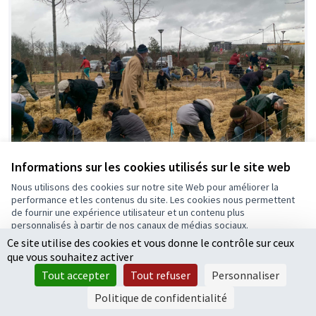
Informations sur les cookies utilisés sur le site web
Nous utilisons des cookies sur notre site Web pour améliorer la
performance et les contenus du site. Les cookies nous permettent
Des forêts urbaines participatives à la
de fournir une expérience utilisateur et un contenu plus
personnalisés à partir de nos canaux de médias sociaux.
méthode Miyawaki
Ce site utilise des cookies et vous donne le contrôle sur ceux
Tout accepter
Projet lauréat
0
que vous souhaitez activer
Accepter seulement les cookies essentiels
Tout accepter
Tout refuser
Personnaliser
Paramètres
Politique de confidentialité