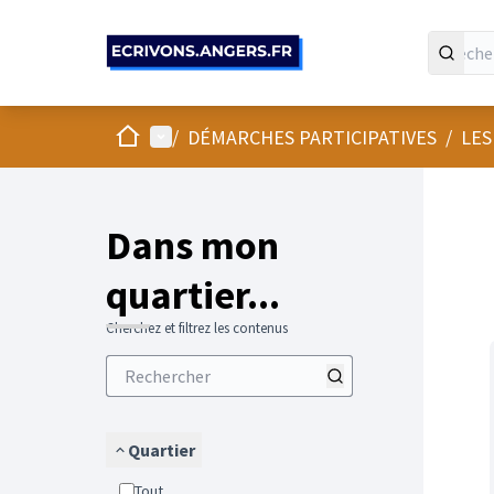
Panneau de gestion des cookies
Accueil
Menu principal
/
DÉMARCHES PARTICIPATIVES
/
LES
Passer
L'élément
+
−
Dans mon
quartier...
Cherchez et filtrez les contenus
Quartier
Tout