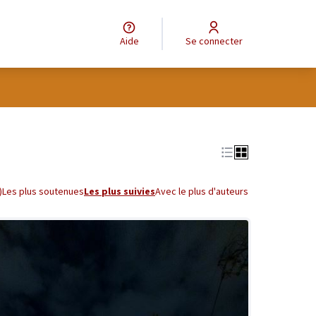
Aide
Se connecter
tilisateur
Leaflet
|
©
OpenStreetMap
contributors
e des points de carte. L'élément peut être utilisé avec un lecteur
)
Les plus soutenues
Les plus suivies
Avec le plus d'auteurs