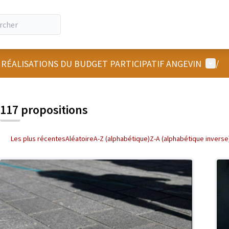
Menu u
 RÉALISATIONS DU BUDGET PARTICIPATIF ANGEVIN
/
 la carte
 suivant est une carte qui présente les éléments de cette page comm
117 propositions
Les plus récentes
Aléatoire
A-Z (alphabétique)
Z-A (alphabétique inverse