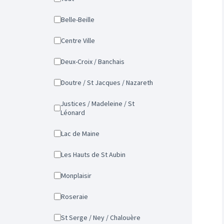
Belle-Beille
Centre Ville
Deux-Croix / Banchais
Doutre / St Jacques / Nazareth
Justices / Madeleine / St
Léonard
Lac de Maine
Les Hauts de St Aubin
Monplaisir
Roseraie
St Serge / Ney / Chalouère