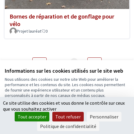
Bornes de réparation et de gonflage pour
vélo
Projet lauréat
0
1
2
3
4
5
Résultats par page :
20
Informations sur les cookies utilisés sur le site web
Nous utilisons des cookies sur notre site Web pour améliorer la
performance et les contenus du site. Les cookies nous permettent
de fournir une expérience utilisateur et un contenu plus
Voir toutes les propositions retirées
personnalisés à partir de nos canaux de médias sociaux.
Ce site utilise des cookies et vous donne le contrôle sur ceux
Tout accepter
que vous souhaitez activer
Accepter seulement les cookies essentiels
Conditions d'utilisation
Tout accepter
Tout refuser
Personnaliser
Paramètres des cookies
Paramètres
Ecrivons Angers sur X
Ecrivons Angers sur Facebook
Politique de confidentialité
(Lien externe)
(Lien externe)