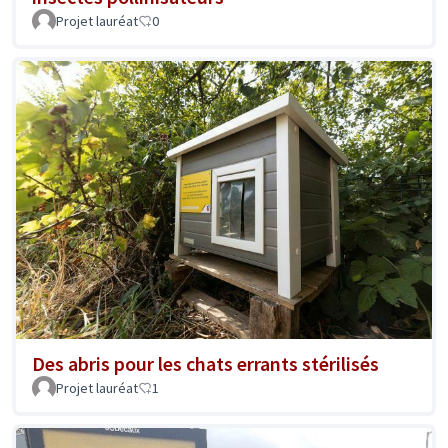
Projet lauréat
0
Des abris pour les chats errants stérilisés
Projet lauréat
1