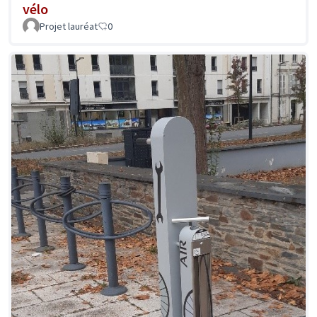
vélo
Projet lauréat
0