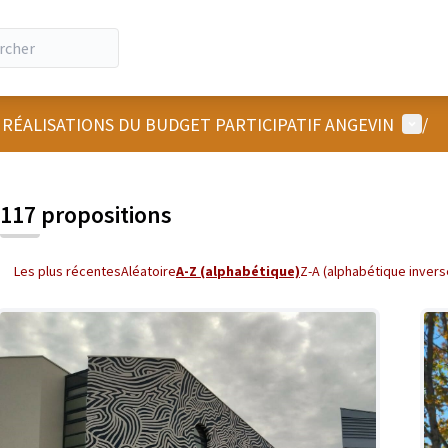
Menu u
 RÉALISATIONS DU BUDGET PARTICIPATIF ANGEVIN
/
 la carte
 suivant est une carte qui présente les éléments de cette page comm
117 propositions
Les plus récentes
Aléatoire
A-Z (alphabétique)
Z-A (alphabétique invers