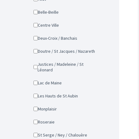
Belle-Beille
Centre Ville
Deux-Croix / Banchais
Doutre / St Jacques / Nazareth
Justices / Madeleine / St
Léonard
Lac de Maine
Les Hauts de St Aubin
Monplaisir
Roseraie
St Serge / Ney / Chalouère