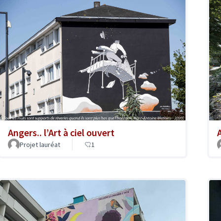
Angers.. l’Art à ciel ouvert
A
Projet lauréat
1