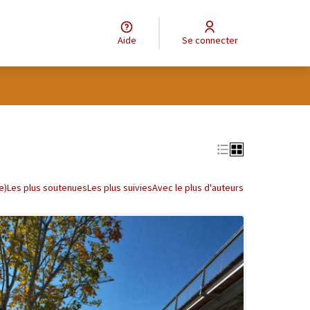
Aide
Se connecter
tilisateur
Leaflet
|
©
OpenStreetMap
contributors
e des points de carte. L'élément peut être utilisé avec un lecteur
e)
Les plus soutenues
Les plus suivies
Avec le plus d'auteurs