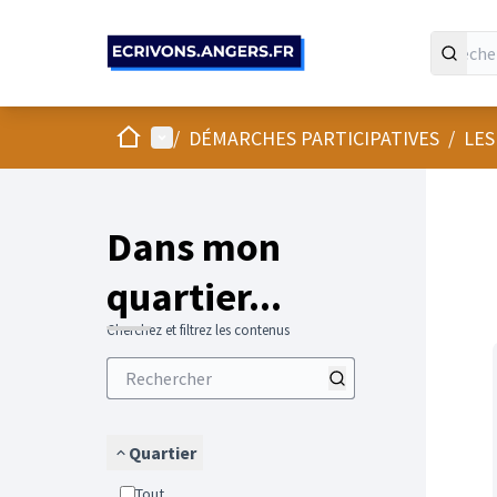
Panneau de gestion des cookies
Accueil
Menu principal
/
DÉMARCHES PARTICIPATIVES
/
LES
Passer
L'élément
+
−
Dans mon
quartier...
Cherchez et filtrez les contenus
Quartier
Tout