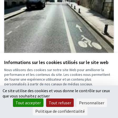
Informations sur les cookies utilisés sur le site web
Nous utilisons des cookies sur notre site Web pour améliorer la
performance et les contenus du site. Les cookies nous permettent
de fournir une expérience utilisateur et un contenu plus
personnalisés à partir de nos canaux de médias sociaux.
Ce site utilise des cookies et vous donne le contrôle sur ceux
Tout accepter
que vous souhaitez activer
Accepter seulement les cookies essentiels
Tout accepter
Tout refuser
Personnaliser
Paramètres
Renforcer la visibilité des contres sens
Politique de confidentialité
cyclables en ville