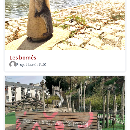
Les bornés
Projet lauréat
0