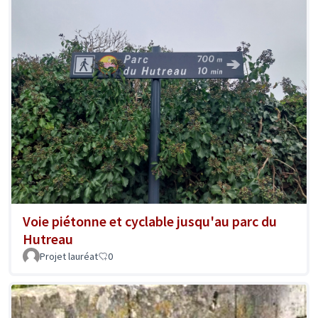
Voie piétonne et cyclable jusqu'au parc du
Hutreau
Projet lauréat
0