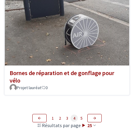
Bornes de réparation et de gonflage pour
vélo
Projet lauréat
0
1
2
3
4
5
Résultats par page :
25