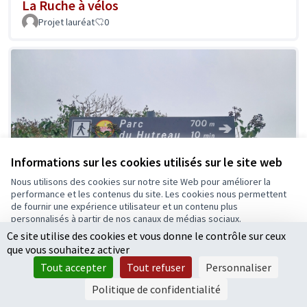
La Ruche à vélos
Projet lauréat
0
Informations sur les cookies utilisés sur le site web
Nous utilisons des cookies sur notre site Web pour améliorer la
performance et les contenus du site. Les cookies nous permettent
de fournir une expérience utilisateur et un contenu plus
personnalisés à partir de nos canaux de médias sociaux.
Ce site utilise des cookies et vous donne le contrôle sur ceux
Tout accepter
que vous souhaitez activer
Accepter seulement les cookies essentiels
Tout accepter
Tout refuser
Personnaliser
Voie piétonne et cyclable jusqu'au parc du
Paramètres
Politique de confidentialité
Hutreau