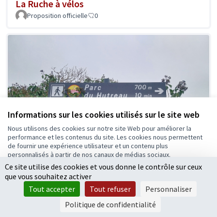
La Ruche à vélos
Proposition officielle
0
Informations sur les cookies utilisés sur le site web
Nous utilisons des cookies sur notre site Web pour améliorer la
performance et les contenus du site. Les cookies nous permettent
de fournir une expérience utilisateur et un contenu plus
personnalisés à partir de nos canaux de médias sociaux.
Ce site utilise des cookies et vous donne le contrôle sur ceux
Tout accepter
que vous souhaitez activer
Accepter seulement les cookies essentiels
Tout accepter
Tout refuser
Personnaliser
Voie piétonne et cyclable jusqu'au parc du
Paramètres
Politique de confidentialité
Hutreau