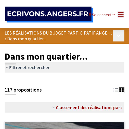
Panneau de gestion des cookies
Menu
Se connecter
LES RÉALISATIONS DU BUDGET PARTICIPATIF ANGEVIN
Menu p
/
Dans mon quartier...
Dans mon quartier...
Filtrer et rechercher
Passer la carte
Leaflet
|
©
OpenStreetMap
contributors
L'élément suivant est une carte qui présente les éléments de cet
+
117 propositions
−
Classement des réalisations par :