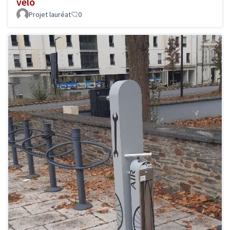
vélo
Projet lauréat
0