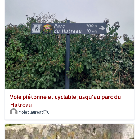
Voie piétonne et cyclable jusqu'au parc du
Hutreau
Projet lauréat
0