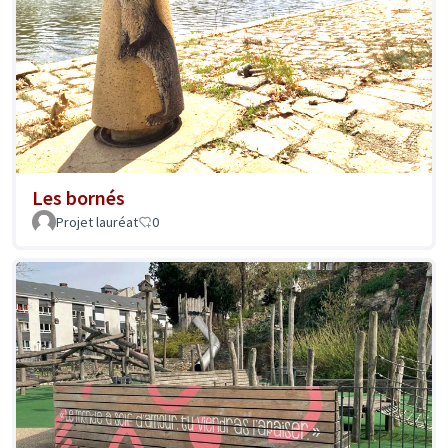
Les bornés
Projet lauréat
0