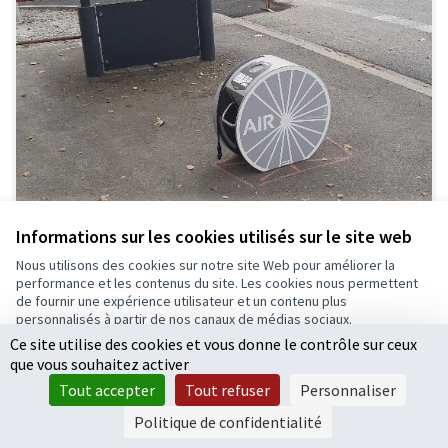
Informations sur les cookies utilisés sur le site web
Bornes de réparation et de gonflage pour
Nous utilisons des cookies sur notre site Web pour améliorer la
vélo
performance et les contenus du site. Les cookies nous permettent
de fournir une expérience utilisateur et un contenu plus
Proposition officielle
0
personnalisés à partir de nos canaux de médias sociaux.
Ce site utilise des cookies et vous donne le contrôle sur ceux
Tout accepter
que vous souhaitez activer
Accepter seulement les cookies essentiels
Tout accepter
Tout refuser
Personnaliser
Paramètres
Politique de confidentialité