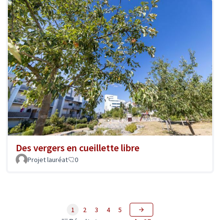
Des vergers en cueillette libre
Projet lauréat
0
1
2
3
4
5