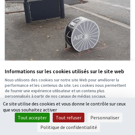
Informations sur les cookies utilisés sur le site web
Bornes de réparation et de gonflage pour
Nous utilisons des cookies sur notre site Web pour améliorer la
vélo
performance et les contenus du site. Les cookies nous permettent
de fournir une expérience utilisateur et un contenu plus
Projet lauréat
0
personnalisés à partir de nos canaux de médias sociaux.
Ce site utilise des cookies et vous donne le contrôle sur ceux
Tout accepter
que vous souhaitez activer
Accepter seulement les cookies essentiels
Tout accepter
Tout refuser
Personnaliser
Paramètres
Politique de confidentialité