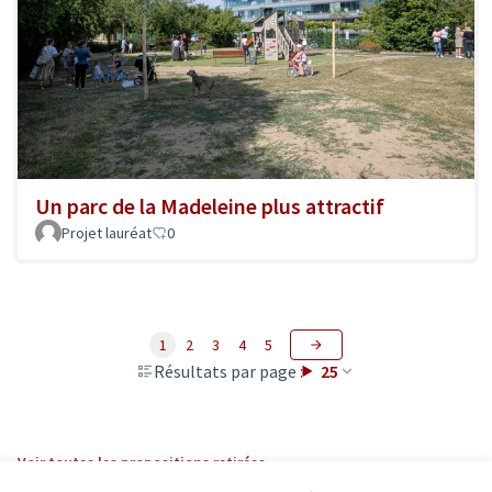
Un parc de la Madeleine plus attractif
Projet lauréat
0
1
2
3
4
5
Résultats par page :
25
Voir toutes les propositions retirées