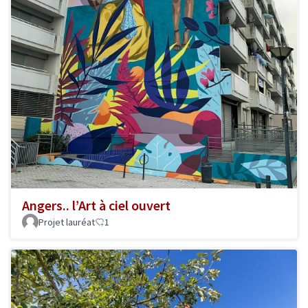
Angers.. l’Art à ciel ouvert
Projet lauréat
1