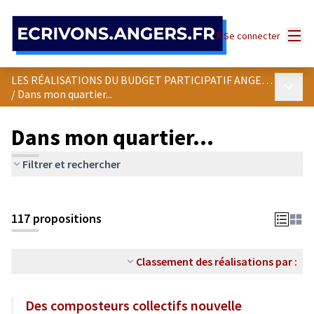
Panneau de gestion des cookies
Menu
Se connecter
LES RÉALISATIONS DU BUDGET PARTICIPATIF ANGEVIN
Menu p
/
Dans mon quartier...
Dans mon quartier...
Filtrer et rechercher
Passer la carte
Leaflet
|
©
OpenStreetMap
contributors
L'élément suivant est une carte qui présente les éléments de cet
+
117 propositions
−
Classement des réalisations par :
Des composteurs collectifs nouvelle