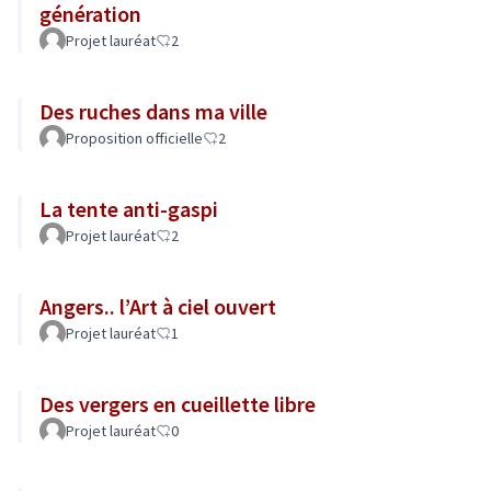
génération
Projet lauréat
2
Des ruches dans ma ville
Proposition officielle
2
La tente anti-gaspi
Projet lauréat
2
Angers.. l’Art à ciel ouvert
Projet lauréat
1
Des vergers en cueillette libre
Projet lauréat
0