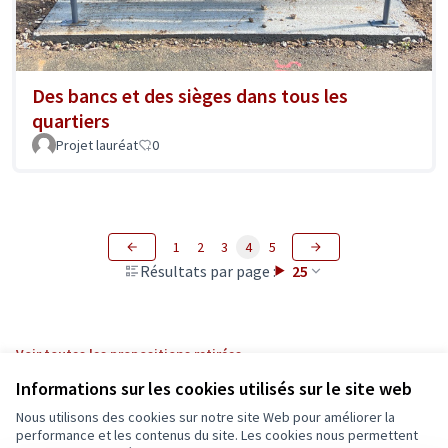
Des bancs et des sièges dans tous les
quartiers
Projet lauréat
0
1
2
3
4
5
Résultats par page :
25
Voir toutes les propositions retirées
Informations sur les cookies utilisés sur le site web
Nous utilisons des cookies sur notre site Web pour améliorer la
Conditions d'utilisation
performance et les contenus du site. Les cookies nous permettent
Paramètres des cookies