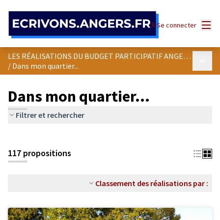
Panneau de gestion des cookies
Menu
Se connecter
LES RÉALISATIONS DU BUDGET PARTICIPATIF ANGEVIN
Menu p
/
Dans mon quartier...
Dans mon quartier...
Filtrer et rechercher
Passer la carte
Leaflet
|
©
OpenStreetMap
contributors
L'élément suivant est une carte qui présente les éléments de cet
+
117 propositions
−
Classement des réalisations par :