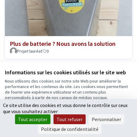
Plus de batterie ? Nous avons la solution
Projet lauréat
0
Informations sur les cookies utilisés sur le site web
Nous utilisons des cookies sur notre site Web pour améliorer la
1
2
3
4
5
performance et les contenus du site. Les cookies nous permettent
Résultats par page :
25
de fournir une expérience utilisateur et un contenu plus
personnalisés à partir de nos canaux de médias sociaux.
Ce site utilise des cookies et vous donne le contrôle sur ceux
Tout accepter
que vous souhaitez activer
Voir toutes les propositions retirées
Accepter seulement les cookies essentiels
Tout accepter
Tout refuser
Personnaliser
Paramètres
Politique de confidentialité
Conditions d'utilisation