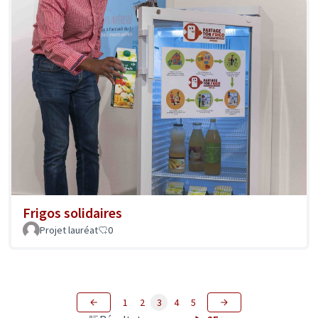
Frigos solidaires
Projet lauréat
0
1
2
3
4
5