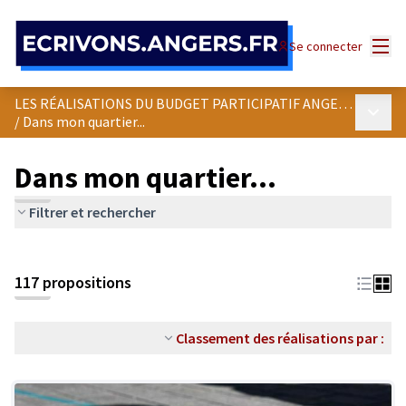
Panneau de gestion des cookies
Menu
Se connecter
LES RÉALISATIONS DU BUDGET PARTICIPATIF ANGEVIN
Menu p
/
Dans mon quartier...
Dans mon quartier...
Filtrer et rechercher
Passer la carte
Leaflet
|
©
OpenStreetMap
contributors
L'élément suivant est une carte qui présente les éléments de cet
+
117 propositions
−
Classement des réalisations par :