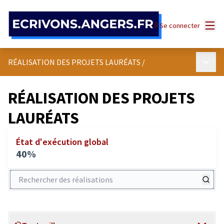
Panneau de gestion des cookies
Menu
Se connecter
Menu p
RÉALISATION DES PROJETS LAURÉATS
/
RÉALISATION DES PROJETS
LAURÉATS
État d'exécution global
40%
Rechercher des réalisations