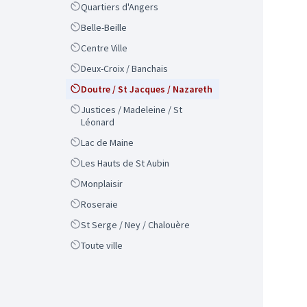
Scope
Quartiers d'Angers
Scope
Belle-Beille
Scope
Centre Ville
Scope
Deux-Croix / Banchais
Scope
Doutre / St Jacques / Nazareth
Scope
Justices / Madeleine / St
Léonard
Scope
Lac de Maine
Scope
Les Hauts de St Aubin
Scope
Monplaisir
Scope
Roseraie
Scope
St Serge / Ney / Chalouère
Scope
Toute ville