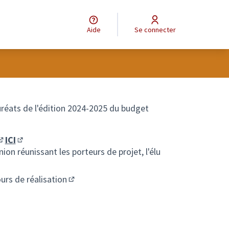
Aide
Se connecter
uréats de l'édition 2024-2025 du budget
ICI
(S'ouvre dans un nouvel onglet)
(S'ouvre dans un nouvel onglet)
ion réunissant les porteurs de projet, l'élu
urs de réalisation
(S'ouvre dans un nouvel onglet)