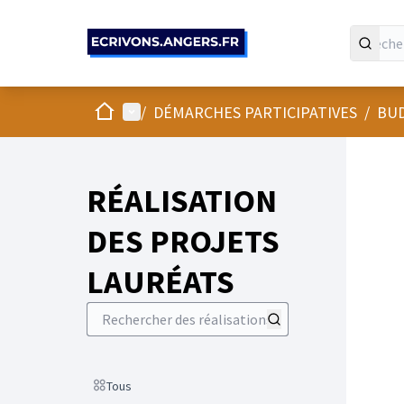
Panneau de gestion des cookies
Accueil
Menu principal
/
DÉMARCHES PARTICIPATIVES
/
BUD
RÉALISATION
DES PROJETS
LAURÉATS
Rechercher des réalisations
Scope
Tous