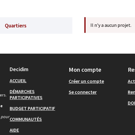
Quartiers
Il n'y a aucun projet.
Decidim
Mon compte
Re
ACCUEIL
Créer un compte
Act
DÉMARCHES
Se connecter
Re
ers.
PARTICIPATIVES
DO
de
BUDGET PARTICIPATIF
s pour
COMMUNAUTÉS
AIDE