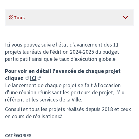
Tous
Scope
Ici vous pouvez suivre l'état d'avancement des 11
projets lauréats de l'édition 2024-2025 du budget
participatif ainsi que le taux d'exécution globale.
Pour voir en détail l'avancée de chaque projet
cliquez
ICI
(S'ouvre dans un nouvel onglet)
(S'ouvre dans un nouvel onglet)
Le lancement de chaque projet se fait à l'occasion
d'une réunion réunissant les porteurs de projet, l'élu
référent et les services de la Ville.
Consultez tous les projets réalisés depuis 2018 et ceux
en cours de réalisation
(S'ouvre dans un nouvel onglet)
CATÉGORIES