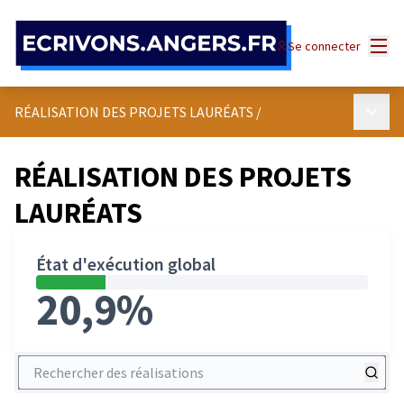
Panneau de gestion des cookies
Menu
Se connecter
Menu p
RÉALISATION DES PROJETS LAURÉATS
/
RÉALISATION DES PROJETS
LAURÉATS
État d'exécution global
20,9%
Rechercher des réalisations