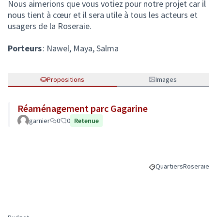
Nous aimerions que vous votiez pour notre projet car il
nous tient à cœur et il sera utile à tous les acteurs et
usagers de la Roseraie.
Porteurs
: Nawel, Maya, Salma
Propositions
Images
Réaménagement parc Gagarine
garnier
0
0
Retenue
Quartiers
Roseraie
Filtrer les résultats 
Filtrer les 