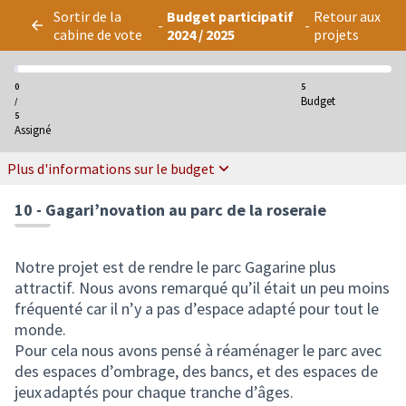
Panneau de gestion des cookies
Sortir de la
Budget participatif
Retour aux
-
-
cabine de vote
2024 / 2025
projets
0
5
Budget
/
5
Assigné
Plus d'informations sur le budget
10 - Gagari’novation au parc de la roseraie
Notre projet est de rendre le parc Gagarine plus
attractif. Nous avons remarqué qu’il était un peu moins
fréquenté car il n’y a pas d’espace adapté pour tout le
monde.
Pour cela nous avons pensé à réaménager le parc avec
des espaces d’ombrage, des bancs, et des espaces de
jeux adaptés pour chaque tranche d’âges.