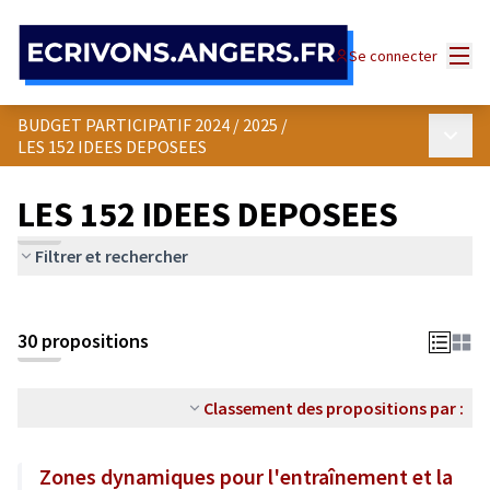
Panneau de gestion des cookies
Menu
Se connecter
BUDGET PARTICIPATIF 2024 / 2025
/
Menu p
LES 152 IDEES DEPOSEES
LES 152 IDEES DEPOSEES
Filtrer et rechercher
30 propositions
Classement des propositions par :
Zones dynamiques pour l'entraînement et la