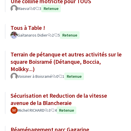
Une colline motricité pour TOUS
Maeva
0
3
Retenue
Tous à Table !
Gaïtanaros Didier
2
5
Retenue
Terrain de pétanque et autres activités sur le
square Boisramé (Détanque, Boccia,
Molkky...)
Voisiner à Boisramé
0
1
Retenue
Sécurisation et Reduction de la vitesse
avenue de la Blancheraie
Michel RICHARD
3
4
Retenue
Réaménagement parc Gagarine