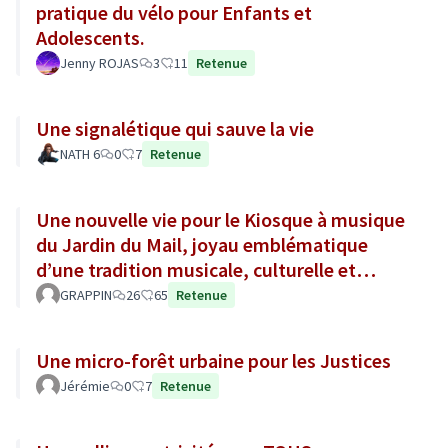
pratique du vélo pour Enfants et
Adolescents.
Jenny ROJAS
3
11
Retenue
Une signalétique qui sauve la vie
NATH 6
0
7
Retenue
Une nouvelle vie pour le Kiosque à musique
du Jardin du Mail, joyau emblématique
d’une tradition musicale, culturelle et
sociale de la ville d’Angers.
GRAPPIN
26
65
Retenue
Une micro-forêt urbaine pour les Justices
Jérémie
0
7
Retenue