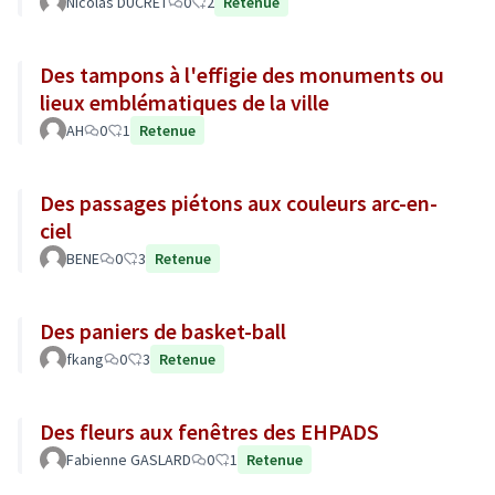
Nicolas DUCRET
0
2
Retenue
Des tampons à l'effigie des monuments ou
lieux emblématiques de la ville
AH
0
1
Retenue
Des passages piétons aux couleurs arc-en-
ciel
BENE
0
3
Retenue
Des paniers de basket-ball
fkang
0
3
Retenue
Des fleurs aux fenêtres des EHPADS
Fabienne GASLARD
0
1
Retenue