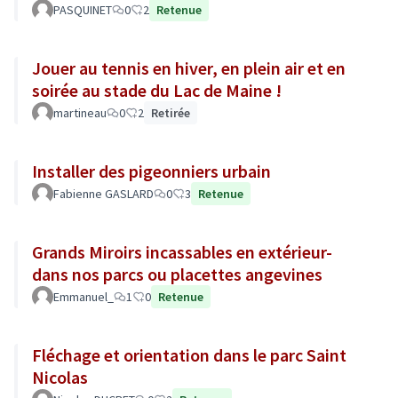
PASQUINET
0
2
Retenue
Jouer au tennis en hiver, en plein air et en
soirée au stade du Lac de Maine !
martineau
0
2
Retirée
Installer des pigeonniers urbain
Fabienne GASLARD
0
3
Retenue
Grands Miroirs incassables en extérieur-
dans nos parcs ou placettes angevines
Emmanuel_
1
0
Retenue
Fléchage et orientation dans le parc Saint
Nicolas