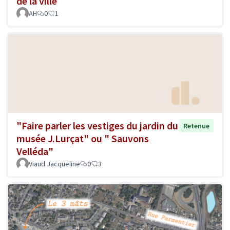
de la ville
AH
0
1
"Faire parler les vestiges du jardin du
Retenue
musée J.Lurçat" ou " Sauvons
Velléda"
Viaud Jacqueline
0
3