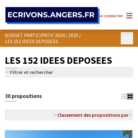
Panneau de gestion des cookies
Menu
Se connecter
BUDGET PARTICIPATIF 2024 / 2025
/
Menu p
LES 152 IDEES DEPOSEES
LES 152 IDEES DEPOSEES
Filtrer et rechercher
30 propositions
Classement des propositions par :