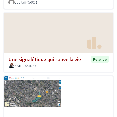
guellaff
0
7
Une signalétique qui sauve la vie
Retenue
NATH 6
0
7