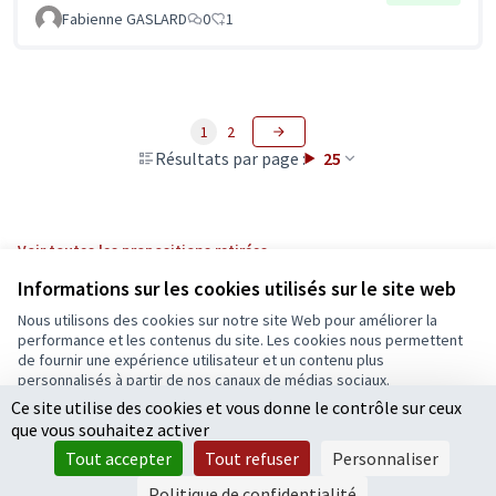
Fabienne GASLARD
0
1
1
2
Résultats par page :
25
Voir toutes les propositions retirées
Informations sur les cookies utilisés sur le site web
Nous utilisons des cookies sur notre site Web pour améliorer la
Conditions d'utilisation
performance et les contenus du site. Les cookies nous permettent
Paramètres des cookies
de fournir une expérience utilisateur et un contenu plus
Ecrivons Angers sur X
Ecrivons Angers sur Facebook
personnalisés à partir de nos canaux de médias sociaux.
(Lien externe)
(Lien externe)
Ce site utilise des cookies et vous donne le contrôle sur ceux
Tout accepter
que vous souhaitez activer
Accepter seulement les cookies essentiels
Tout accepter
Tout refuser
Personnaliser
Licence Cre
(Lien extern
Paramètres
(Lien externe)
Site réalisé grâce au
logiciel libre Decidim
.
Politique de confidentialité