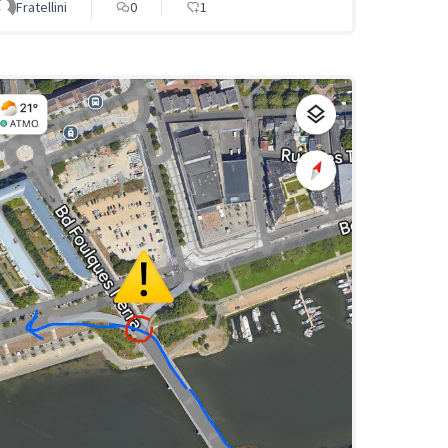
Fratellini
0
1