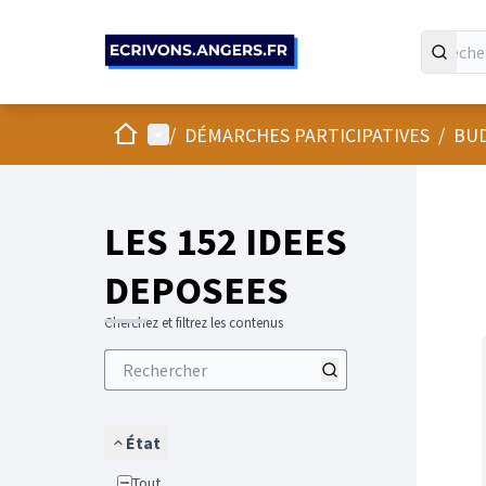
Panneau de gestion des cookies
Accueil
Menu principal
/
DÉMARCHES PARTICIPATIVES
/
BUD
LES 152 IDEES
DEPOSEES
Cherchez et filtrez les contenus
État
Tout