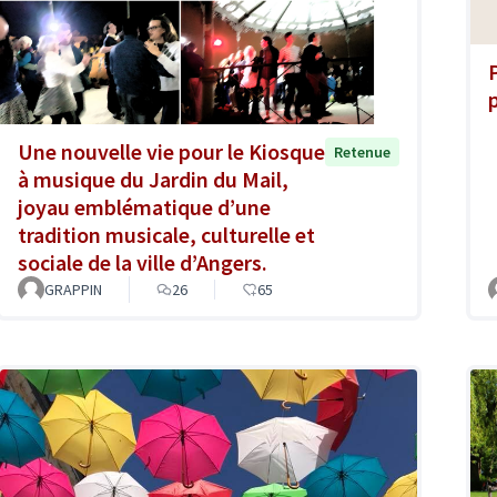
p
Une nouvelle vie pour le Kiosque
Retenue
à musique du Jardin du Mail,
joyau emblématique d’une
tradition musicale, culturelle et
sociale de la ville d’Angers.
GRAPPIN
26
65