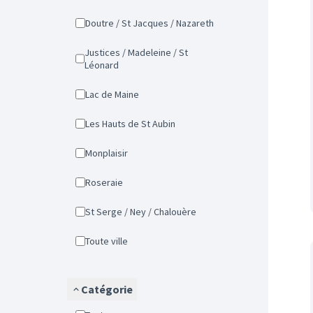
Doutre / St Jacques / Nazareth
Justices / Madeleine / St
Léonard
Lac de Maine
Les Hauts de St Aubin
Monplaisir
Roseraie
St Serge / Ney / Chalouère
Toute ville
Catégorie