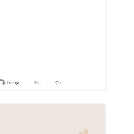
Filalinge
0
2