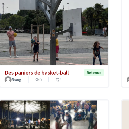
Des paniers de basket-ball
Retenue
fkang
0
3