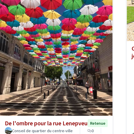
De l'ombre pour la rue Lenepveu
Retenue
Conseil de quartier du centre-ville
0