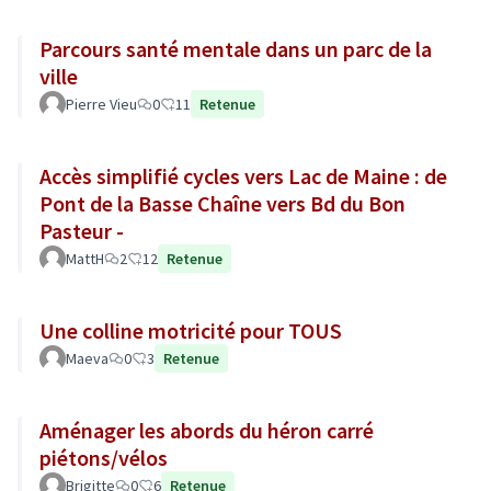
Parcours santé mentale dans un parc de la
ville
Pierre Vieu
0
11
Retenue
Accès simplifié cycles vers Lac de Maine : de
Pont de la Basse Chaîne vers Bd du Bon
Pasteur -
MattH
2
12
Retenue
Une colline motricité pour TOUS
Maeva
0
3
Retenue
Aménager les abords du héron carré
piétons/vélos
Brigitte
0
6
Retenue