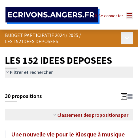
Panneau de gestion des cookies
Menu
Se connecter
BUDGET PARTICIPATIF 2024 / 2025
/
Menu p
LES 152 IDEES DEPOSEES
LES 152 IDEES DEPOSEES
Filtrer et rechercher
30 propositions
Classement des propositions par :
Une nouvelle vie pour le Kiosque à musique