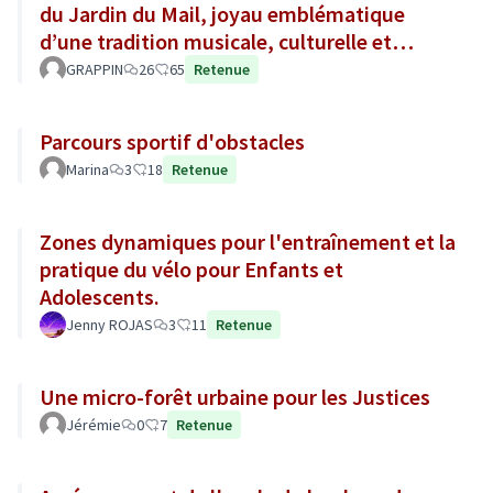
du Jardin du Mail, joyau emblématique
d’une tradition musicale, culturelle et
sociale de la ville d’Angers.
GRAPPIN
26
65
Retenue
Parcours sportif d'obstacles
Marina
3
18
Retenue
Zones dynamiques pour l'entraînement et la
pratique du vélo pour Enfants et
Adolescents.
Jenny ROJAS
3
11
Retenue
Une micro-forêt urbaine pour les Justices
Jérémie
0
7
Retenue