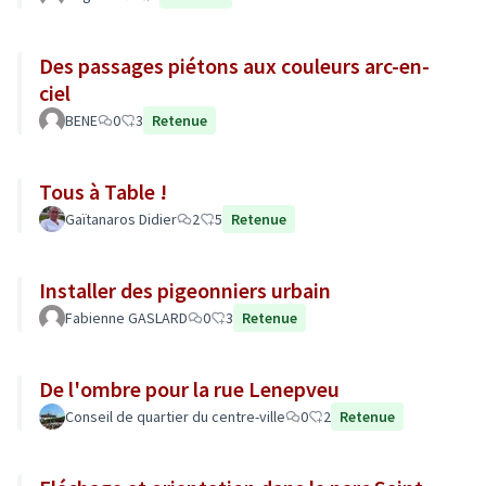
Des passages piétons aux couleurs arc-en-
ciel
BENE
0
3
Retenue
Tous à Table !
Gaïtanaros Didier
2
5
Retenue
Installer des pigeonniers urbain
Fabienne GASLARD
0
3
Retenue
De l'ombre pour la rue Lenepveu
Conseil de quartier du centre-ville
0
2
Retenue