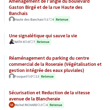
Aménagement de l'angle du boulevard
Gaston Birgé et de la rue Haute des
Banchais
Haute des Banchais
1
4
Retenue
Une signalétique qui sauve la vie
NATH 6
0
7
Retenue
Réaménagement du parking du centre
commercial de la Roseraie (Végétalisation et
gestion intégrée des eaux pluviales)
Fouquet
0
13
Retenue
Sécurisation et Reduction de la vitesse
avenue de la Blancheraie
Michel RICHARD
3
4
Retenue