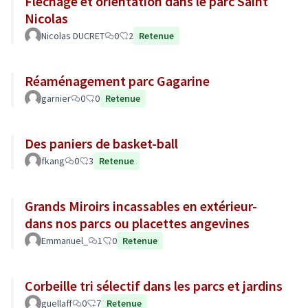
Fléchage et orientation dans le parc Saint
Nicolas
Nicolas DUCRET
0
2
Retenue
Réaménagement parc Gagarine
garnier
0
0
Retenue
Des paniers de basket-ball
fkang
0
3
Retenue
Grands Miroirs incassables en extérieur-
dans nos parcs ou placettes angevines
Emmanuel_
1
0
Retenue
Corbeille tri sélectif dans les parcs et jardins
guellaff
0
7
Retenue