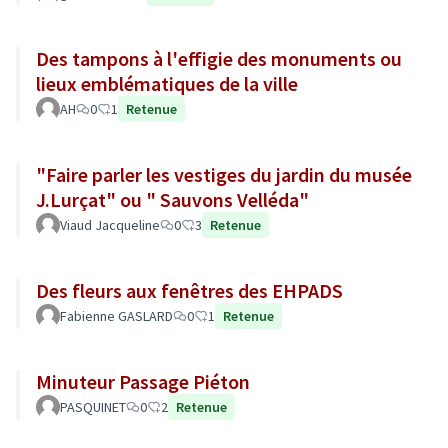
Des tampons à l'effigie des monuments ou
lieux emblématiques de la ville
AH
0
1
Retenue
"Faire parler les vestiges du jardin du musée
J.Lurçat" ou " Sauvons Velléda"
Viaud Jacqueline
0
3
Retenue
Des fleurs aux fenêtres des EHPADS
Fabienne GASLARD
0
1
Retenue
Minuteur Passage Piéton
PASQUINET
0
2
Retenue