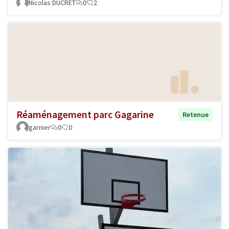
Nicolas DUCRET
0
2
Réaménagement parc Gagarine
Retenue
garnier
0
0