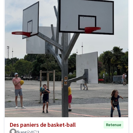
Des paniers de basket-ball
Retenue
fkang
0
3