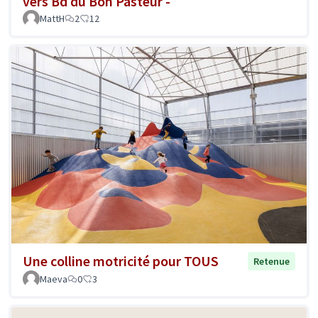
vers Bd du Bon Pasteur -
MattH
2
12
Une colline motricité pour TOUS
Retenue
Maeva
0
3