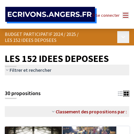
Panneau de gestion des cookies
Menu
Se connecter
BUDGET PARTICIPATIF 2024 / 2025
/
Menu p
LES 152 IDEES DEPOSEES
LES 152 IDEES DEPOSEES
Filtrer et rechercher
30 propositions
Classement des propositions par :