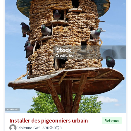
Installer des pigeonniers urbain
Retenue
Fabienne GASLARD
0
3