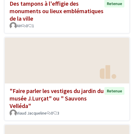
Des tampons à l'effigie des
Retenue
monuments ou lieux emblématiques
de la ville
AH
0
1
"Faire parler les vestiges du jardin du
Retenue
musée J.Lurçat" ou " Sauvons
Velléda"
Viaud Jacqueline
0
3