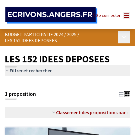
Panneau de gestion des cookies
Menu
Se connecter
BUDGET PARTICIPATIF 2024 / 2025
/
Menu p
LES 152 IDEES DEPOSEES
LES 152 IDEES DEPOSEES
Filtrer et rechercher
1 proposition
Classement des propositions par :