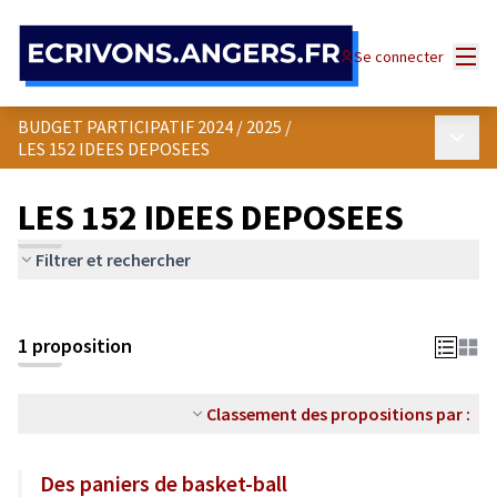
Panneau de gestion des cookies
Menu
Se connecter
BUDGET PARTICIPATIF 2024 / 2025
/
Menu p
LES 152 IDEES DEPOSEES
LES 152 IDEES DEPOSEES
Filtrer et rechercher
1 proposition
Classement des propositions par :
Des paniers de basket-ball