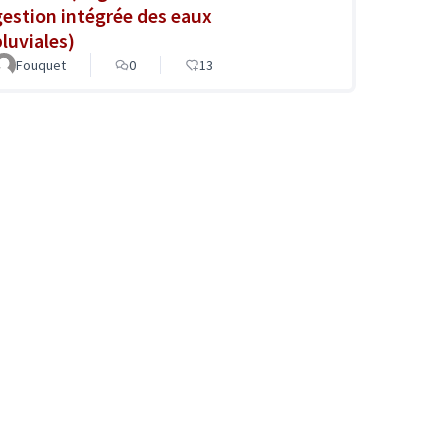
gestion intégrée des eaux
pluviales)
Fouquet
0
13