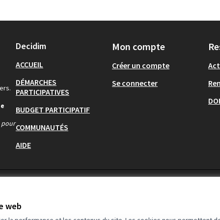
Decidim
Mon compte
Re
ACCUEIL
Créer un compte
Act
DÉMARCHES
Se connecter
Re
ers.
PARTICIPATIVES
DO
de
BUDGET PARTICIPATIF
s pour
COMMUNAUTÉS
AIDE
te web
rer la performance et les contenus du site. Les cookies nous permettent de