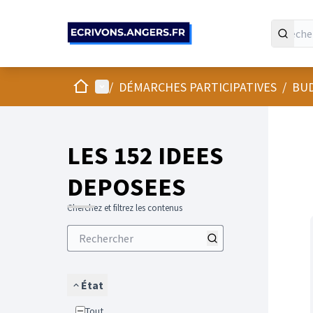
Panneau de gestion des cookies
Accueil
Menu principal
/
DÉMARCHES PARTICIPATIVES
/
BUD
LES 152 IDEES
DEPOSEES
Cherchez et filtrez les contenus
État
Tout