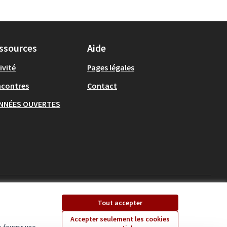
ssources
Aide
ivité
Pages légales
ncontres
Contact
NNÉES OUVERTES
Ecrivons Angers sur X
Ecrivons Angers sur
Tout accepter
(Lien externe)
(Lien externe)
Accepter seulement les cookies
 fournir une