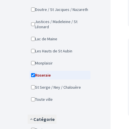
Doutre / St Jacques / Nazareth
Justices / Madeleine / St
Léonard
Lac de Maine
Les Hauts de St Aubin
Monplaisir
Roseraie
St Serge / Ney / Chalouère
Toute ville
Catégorie