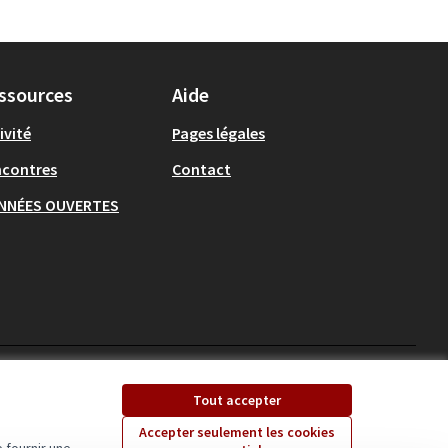
ssources
Aide
ivité
Pages légales
ncontres
Contact
NNÉES OUVERTES
Ecrivons Angers sur X
Ecrivons Angers sur
Tout accepter
(Lien externe)
(Lien externe)
Accepter seulement les cookies
 fournir une