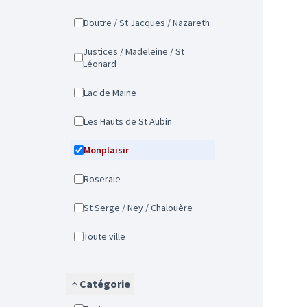
Doutre / St Jacques / Nazareth
Justices / Madeleine / St
Léonard
Lac de Maine
Les Hauts de St Aubin
Monplaisir
Roseraie
St Serge / Ney / Chalouère
Toute ville
Catégorie