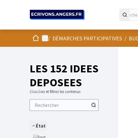
Panneau de gestion des cookies
Accueil
Menu principal
/
DÉMARCHES PARTICIPATIVES
/
BUD
LES 152 IDEES
DEPOSEES
Cherchez et filtrez les contenus
État
Tout