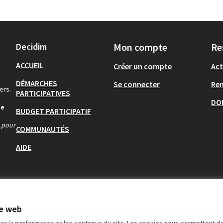
Decidim
Mon compte
Re
ACCUEIL
Créer un compte
Act
DÉMARCHES
Se connecter
Re
ers.
PARTICIPATIVES
DO
de
BUDGET PARTICIPATIF
s pour
COMMUNAUTÉS
AIDE
te web
rer la performance et les contenus du site. Les cookies nous permettent de