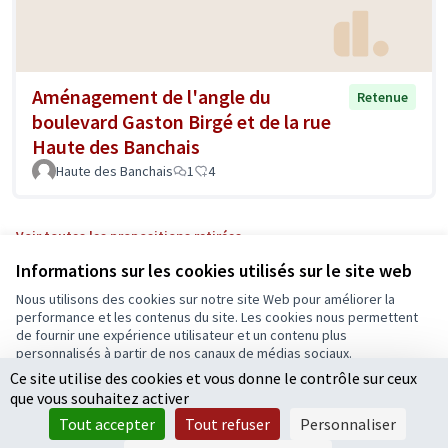
Aménagement de l'angle du
Retenue
boulevard Gaston Birgé et de la rue
Haute des Banchais
Haute des Banchais
1
4
Voir toutes les propositions retirées
Informations sur les cookies utilisés sur le site web
Nous utilisons des cookies sur notre site Web pour améliorer la
Conditions d'utilisation
performance et les contenus du site. Les cookies nous permettent
Paramètres des cookies
de fournir une expérience utilisateur et un contenu plus
Ecrivons Angers sur X
Ecrivons Angers sur Facebook
personnalisés à partir de nos canaux de médias sociaux.
(Lien externe)
(Lien externe)
Ce site utilise des cookies et vous donne le contrôle sur ceux
Tout accepter
que vous souhaitez activer
Accepter seulement les cookies essentiels
Tout accepter
Tout refuser
Personnaliser
Licence Cre
(Lien extern
Paramètres
(Lien externe)