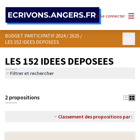
Panneau de gestion des cookies
Menu
Se connecter
BUDGET PARTICIPATIF 2024 / 2025
/
Menu p
LES 152 IDEES DEPOSEES
LES 152 IDEES DEPOSEES
Filtrer et rechercher
2 propositions
Classement des propositions par :