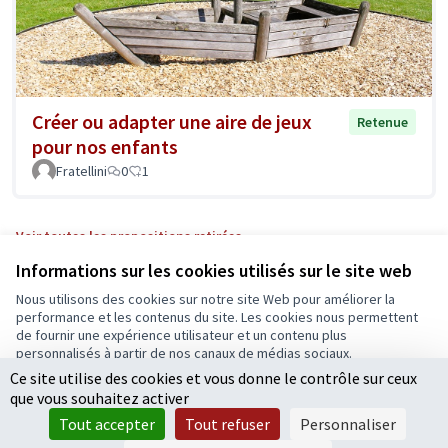
Créer ou adapter une aire de jeux
Retenue
pour nos enfants
Fratellini
0
1
Voir toutes les propositions retirées
Informations sur les cookies utilisés sur le site web
Nous utilisons des cookies sur notre site Web pour améliorer la
Conditions d'utilisation
performance et les contenus du site. Les cookies nous permettent
Paramètres des cookies
de fournir une expérience utilisateur et un contenu plus
Ecrivons Angers sur X
Ecrivons Angers sur Facebook
personnalisés à partir de nos canaux de médias sociaux.
(Lien externe)
(Lien externe)
Ce site utilise des cookies et vous donne le contrôle sur ceux
Tout accepter
que vous souhaitez activer
Accepter seulement les cookies essentiels
Tout accepter
Tout refuser
Personnaliser
Licence Cre
(Lien extern
Paramètres
(Lien externe)