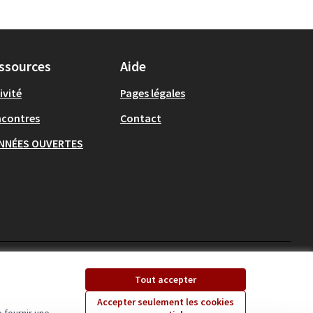
ssources
Aide
ivité
Pages légales
ncontres
Contact
NNÉES OUVERTES
Ecrivons Angers sur X
Ecrivons Angers sur
Tout accepter
(Lien externe)
(Lien externe)
Accepter seulement les cookies
 fournir une