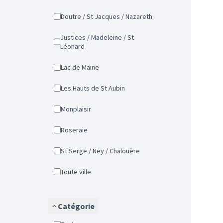
Doutre / St Jacques / Nazareth
Justices / Madeleine / St
Léonard
Lac de Maine
Les Hauts de St Aubin
Monplaisir
Roseraie
St Serge / Ney / Chalouère
Toute ville
Catégorie