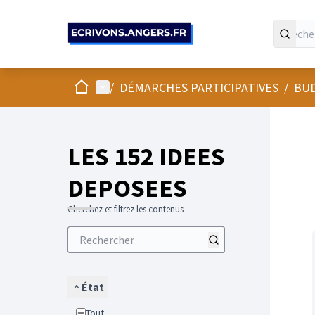
Panneau de gestion des cookies
Accueil
Menu principal
/
DÉMARCHES PARTICIPATIVES
/
BUD
LES 152 IDEES
DEPOSEES
Cherchez et filtrez les contenus
État
Tout