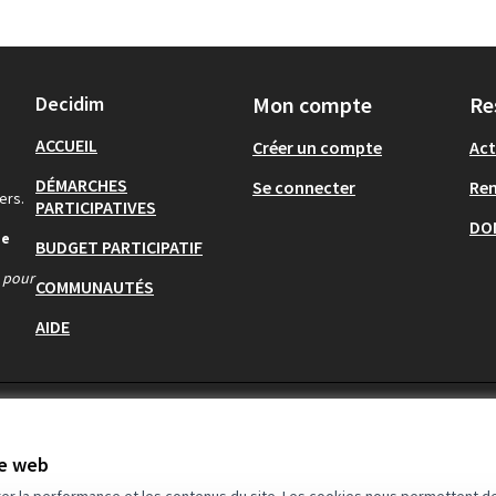
Decidim
Mon compte
Re
ACCUEIL
Créer un compte
Act
DÉMARCHES
Se connecter
Re
ers.
PARTICIPATIVES
DO
de
BUDGET PARTICIPATIF
s pour
COMMUNAUTÉS
AIDE
te web
rer la performance et les contenus du site. Les cookies nous permettent de