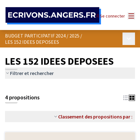
Panneau de gestion des cookies
Menu
Se connecter
BUDGET PARTICIPATIF 2024 / 2025
/
Menu p
LES 152 IDEES DEPOSEES
LES 152 IDEES DEPOSEES
Filtrer et rechercher
4 propositions
Classement des propositions par :