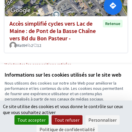
Accès simplifié cycles vers Lac de
Retenue
Maine : de Pont de la Basse Chaîne
vers Bd du Bon Pasteur -
MattH
2
12
Voir toutes les propositions retirées
Informations sur les cookies utilisés sur le site web
Nous utilisons des cookies sur notre site Web pour améliorer la
Conditions d'utilisation
performance et les contenus du site. Les cookies nous permettent
Paramètres des cookies
de fournir une expérience utilisateur et un contenu plus
Ecrivons Angers sur X
Ecrivons Angers sur Facebook
personnalisés à partir de nos canaux de médias sociaux.
(Lien externe)
(Lien externe)
Ce site utilise des cookies et vous donne le contrôle sur ceux
Tout accepter
que vous souhaitez activer
Accepter seulement les cookies essentiels
Tout accepter
Tout refuser
Personnaliser
Licence Cre
(Lien extern
Paramètres
(Lien externe)
Site réalisé grâce au
logiciel libre Decidim
.
Politique de confidentialité
(Lien externe)