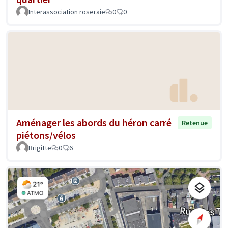
Interassociation roseraie
0
0
Aménager les abords du héron carré
Retenue
piétons/vélos
Brigitte
0
6