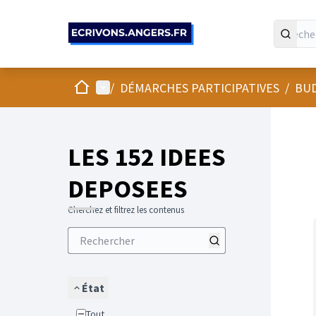
Panneau de gestion des cookies
Accueil
Menu principal
/
DÉMARCHES PARTICIPATIVES
/
BUD
LES 152 IDEES
DEPOSEES
Cherchez et filtrez les contenus
État
Tout