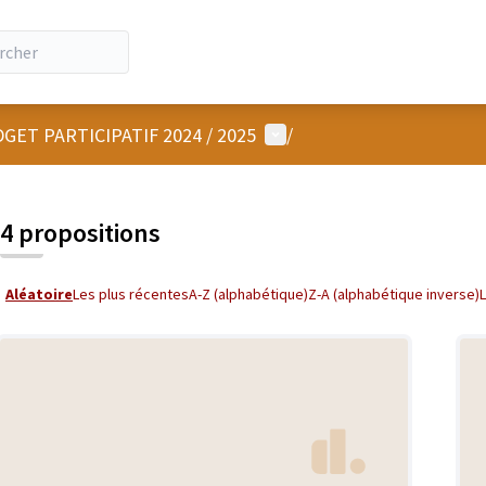
Menu utilisateur
GET PARTICIPATIF 2024 / 2025
/
4 propositions
Aléatoire
Les plus récentes
A-Z (alphabétique)
Z-A (alphabétique inverse)