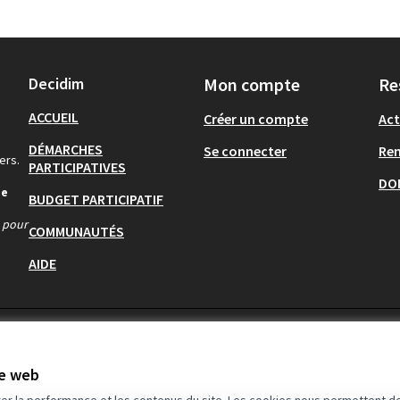
Decidim
Mon compte
Re
ACCUEIL
Créer un compte
Act
DÉMARCHES
Se connecter
Re
ers.
PARTICIPATIVES
DO
de
BUDGET PARTICIPATIF
s pour
COMMUNAUTÉS
AIDE
te web
rer la performance et les contenus du site. Les cookies nous permettent de