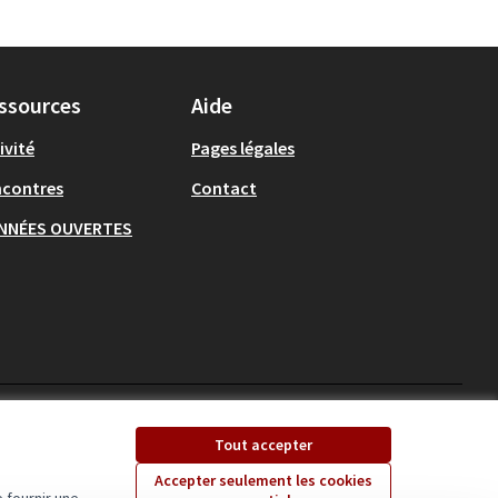
ssources
Aide
ivité
Pages légales
ncontres
Contact
NNÉES OUVERTES
Ecrivons Angers sur X
Ecrivons Angers sur
Tout accepter
(Lien externe)
(Lien externe)
Accepter seulement les cookies
 fournir une