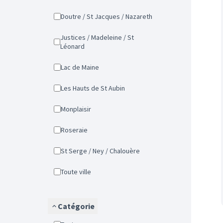
Doutre / St Jacques / Nazareth
Justices / Madeleine / St
Léonard
Lac de Maine
Les Hauts de St Aubin
Monplaisir
Roseraie
St Serge / Ney / Chalouère
Toute ville
Catégorie