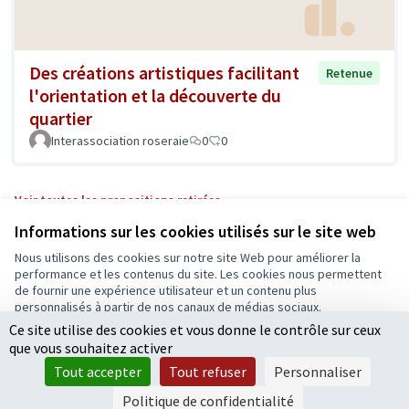
Des créations artistiques facilitant
Retenue
l'orientation et la découverte du
quartier
Interassociation roseraie
0
0
Voir toutes les propositions retirées
Informations sur les cookies utilisés sur le site web
Nous utilisons des cookies sur notre site Web pour améliorer la
Conditions d'utilisation
performance et les contenus du site. Les cookies nous permettent
Paramètres des cookies
de fournir une expérience utilisateur et un contenu plus
Ecrivons Angers sur X
Ecrivons Angers sur Facebook
personnalisés à partir de nos canaux de médias sociaux.
(Lien externe)
(Lien externe)
Ce site utilise des cookies et vous donne le contrôle sur ceux
Tout accepter
que vous souhaitez activer
Accepter seulement les cookies essentiels
Tout accepter
Tout refuser
Personnaliser
Licence Cre
(Lien extern
Paramètres
(Lien externe)
Site réalisé grâce au
logiciel libre Decidim
.
Politique de confidentialité
(Lien externe)