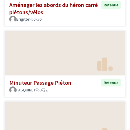
Aménager les abords du héron carré
Retenue
piétons/vélos
Brigitte
0
6
Minuteur Passage Piéton
Retenue
PASQUINET
0
2