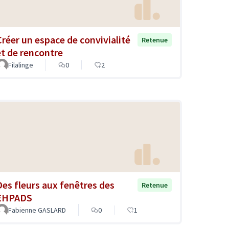
Créer un espace de convivialité
Retenue
et de rencontre
Filalinge
0
2
Des fleurs aux fenêtres des
Retenue
EHPADS
Fabienne GASLARD
0
1