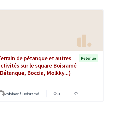
Terrain de pétanque et autres
Retenue
activités sur le square Boisramé
(Détanque, Boccia, Molkky...)
Voisiner à Boisramé
0
1