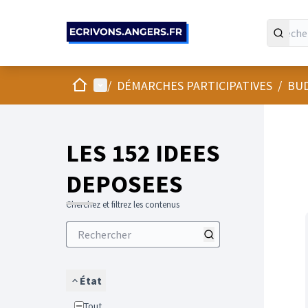
Panneau de gestion des cookies
Accueil
Menu principal
/
DÉMARCHES PARTICIPATIVES
/
BUD
LES 152 IDEES
DEPOSEES
Cherchez et filtrez les contenus
État
Tout