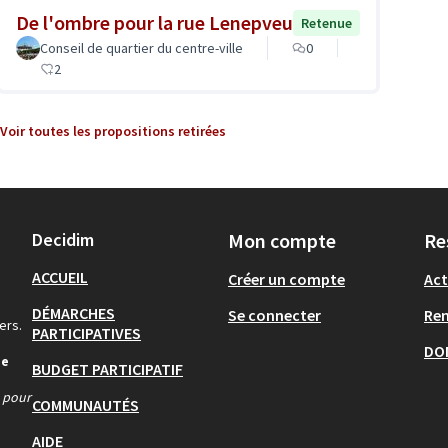
De l'ombre pour la rue Lenepveu
Retenue
Conseil de quartier du centre-ville
0
2
Voir toutes les propositions retirées
Decidim
Mon compte
Re
ACCUEIL
Créer un compte
Act
DÉMARCHES
Se connecter
Re
ers.
PARTICIPATIVES
DO
de
BUDGET PARTICIPATIF
s pour
COMMUNAUTÉS
AIDE