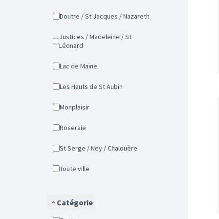
Doutre / St Jacques / Nazareth
Justices / Madeleine / St
Léonard
Lac de Maine
Les Hauts de St Aubin
Monplaisir
Roseraie
St Serge / Ney / Chalouère
Toute ville
Catégorie